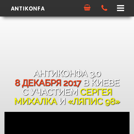
Menu
Что?
Зачем?
Галерея
Где и когда?
АНТИКОНФА 3.0
Почем?
8 ДЕКАБРЯ 2017
В КИЕВЕ
С УЧАСТИЕМ
СЕРГЕЯ
ЧаВо?
МИХАЛКА
И
«ЛЯПИС 98»
Еще?